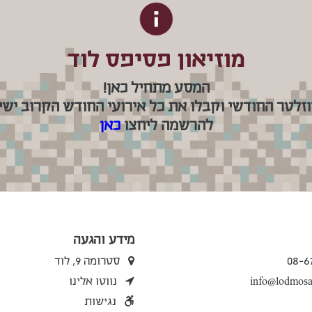
מוזיאון פסיפס לוד
המסע מתחיל כאן!
וזלטר החודשי וקבלו את כל אירועי החודש הקרוב ישיר
להרשמה ליחצו
כאן
מידע והגעה
08-6
סטרומה 9, לוד
info@lodmosai
נווטו אלינו
נגישות