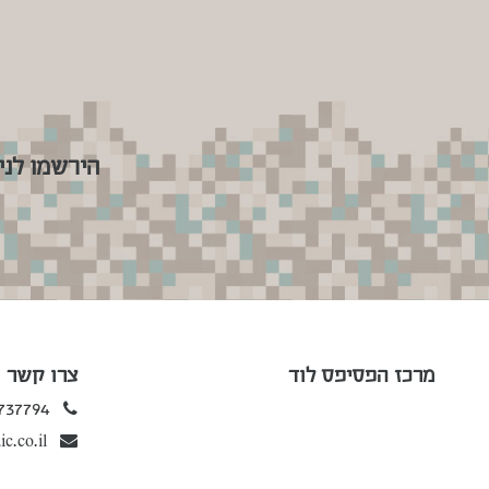
הירשמו לני
מרכז הפסיפס לוד
צרו קשר
737794
c.co.il