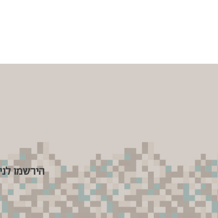
הירשמו לני