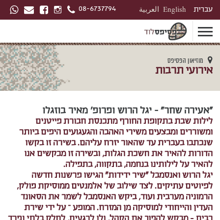
08-6737794
עברית
English
العربية
מוזיאון הפסיפס
אירועי תרבות
"אעירה שחר" - יגל הרוש ופרופ' מאיר בוזגלו
לילות שבת בתקופת החורף מתכנסת חבורת פייטנים
ומשוררים ומבצעים משירי האהבה והגעגועים היפים ביותר
שנכתבו בעברית עד שהאור יזרח עליהם. בשירה זו בקשו
הדורות להאיר את חשכת הגלות, ובשירה זו מבקשים אנו
להאיר על לילותינו בנחמה, בתקווה, בתפילה.
יגל הרוש ואנסמבל "שיר ידידות" הגישו פרשנות חדשה
לפיוטים עתיקים. לצד שילוב של אלמנטים ממוסיקת פולק,
הרמוניה מערבית ועוד, ביקש האנסמבל לשמר את הסאונד
העדין והייחודי למוסיקה מן המזרח. המופע – על ידי שירת
רבים - מבקש להפוך את הקהל, ולו לרגעים, לחלק בלתי נפרד