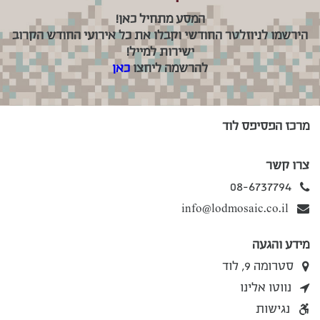
המסע מתחיל כאן!
הירשמו לניוזלטר החודשי וקבלו את כל אירועי החודש הקרוב
ישירות למייל!
להרשמה ליחצו
כאן
מרכז הפסיפס לוד
צרו קשר
08-6737794
info@lodmosaic.co.il
מידע והגעה
סטרומה 9, לוד
נווטו אלינו
נגישות